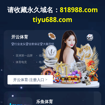
爱体育
您好，欢迎光临爱体育-中国一站式服务平台 官网！
网站爱体育
关于中大
产品展示