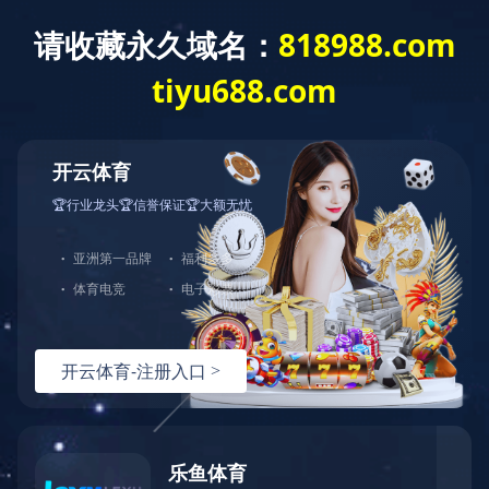
爱体育
您好，欢迎光临爱体育-中国一站式服务平台 官网！
网站爱体育
关于中大
产品展示